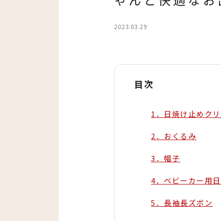
2023.03.29
目次
1．日焼け止めク
2．おくるみ
3．帽子
4．ベビーカー用
5．長袖長ズボン